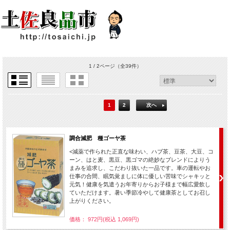
1 / 2ページ
（全39件）
1
2
次へ
調合減肥 種ゴーヤ茶
<減薬で作られた正直な味わい、ハブ茶、豆茶、大豆、コ
ーン、はと麦、黒豆、黒ゴマの絶妙なブレンドによりう
まみを追求し、こだわり抜いた一品です。車の運転やお
仕事の合間、眠気覚ましに体に優しい苦味でシャキッと
元気！健康を気遣うお年寄りからお子様まで幅広愛飲し
ていただけます。暑い季節冷やして健康茶としてお召し
上がりください。
価格： 972円(税込 1,069円)