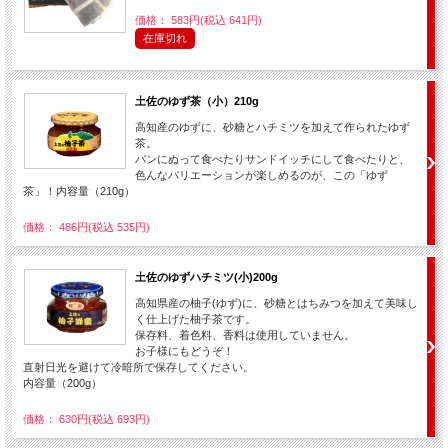
価格： 583円(税込 641円)
在庫切れ
土佐のゆず茶（小）210g
高知産のゆずに、砂糖とハチミツを加えて作られたゆず
茶。
パンにぬって食べたりサンドイッチにして食べたりと、
色んなバリエーションが楽しめるのが、この「ゆず
茶」！内容量（210g）
価格： 486円(税込 535円)
土佐のゆずハチミツ(小)200g
高知県産の柚子(ゆず)に、砂糖とはちみつを加えて美味し
く仕上げた柚子茶です。
保存料、着色料、香料は使用していません。
お子様にもどうぞ！
直射日光を避けて冷暗所で保存してください。
内容量（200g）
価格： 630円(税込 693円)