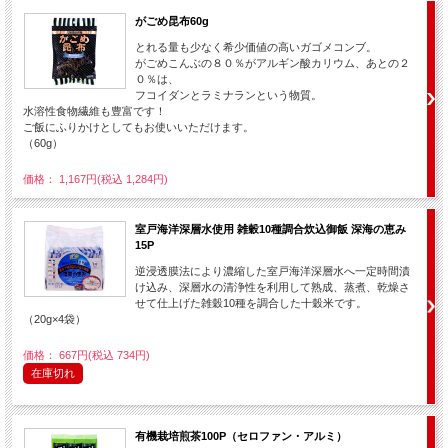
がごめ昆布60g
とれる量も少なく希少価値の高いガゴメコンブ。
がごめこんぶの８０％がアルギン酸カリウム、あとの２
０％は、
フコイダンとラミナランという物質。
水溶性食物繊維も豊富です！
ご飯にふりかけとしてもお使いいただけます。
（60g）
価格： 1,167円(税込 1,284円)
室戸海洋深層水使用 雑穀10種調合炊込御飯 深海の恵み
15P
逆浸透膜法により濃縮した室戸海洋深層水へ一定時間漬
け込み、深層水の清浄性を利用して熟成、蒸煮、乾燥さ
せて仕上げた雑穀10種を調合した十穀米です。
（20g×4袋）
価格： 667円(税込 734円)
在庫切れ
有機栽培煎茶100P（セロファン・アルミ）