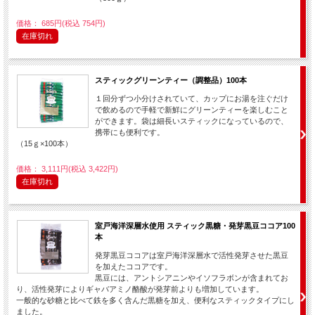
価格： 685円(税込 754円)
在庫切れ
スティックグリーンティー（調整品）100本
１回分ずつ小分けされていて、カップにお湯を注ぐだけ
で飲めるので手軽で新鮮にグリーンティーを楽しむこと
ができます。袋は細長いスティックになっているので、
携帯にも便利です。
（15ｇ×100本）
価格： 3,111円(税込 3,422円)
在庫切れ
室戸海洋深層水使用 スティック黒糖・発芽黒豆ココア100
本
発芽黒豆ココアは室戸海洋深層水で活性発芽させた黒豆
を加えたココアです。
黒豆には、アントシアニンやイソフラボンが含まれてお
り、活性発芽によりギャバアミノ酪酸が発芽前よりも増加しています。
一般的な砂糖と比べて鉄を多く含んだ黒糖を加え、便利なスティックタイプにし
ました。