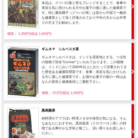
本品は、グァバの葉と実をブレンドすることで、食事や
美容を気に掛けられる方やお菓子の後に適した健康茶で
す。特に蕃拓榴干（グァバの実）は昔から中国で一般的
な健康茶として高く評価されており中年の方からお年寄
りの方までお勧めします。
価格： 1,458円(税込 1,604円)
ギムネマ シルベスタ茶
ギムネマシルベスタは、インドを原産地とする、つる性
の植物で別名”Gurmar”といわれております。この植物
は、インドにおいて2000年以上にわたって珍重されてき
た歴史ある健康民間茶です。食事・美容を気にかけられ
る方に適した健康茶です。お酒やお菓子の後の一杯はあ
なたの美容と健康維持にご愛飲下さい。
価格： 972円(税込 1,069円)
黒烏龍茶
肉料理やアブラぽい料理メタボや体型が気になる、そん
なあなたにおすすめ。黒烏龍茶（クロウーロン茶）の特
徴である爽やかな甘味と喉ごし、深い香りをお楽しみく
ださい。