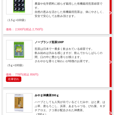
農薬や化学肥料に頼らず栽培した有機栽培煎茶緑茶で
す。
自然の恵みを活かした有機栽培煎茶は、体にやさしく、
安全で安心してお飲み頂けます。
（1.5ｇ×100袋）
価格： 2,500円(税込 2,750円)
ノーブランド煎茶100P
煎茶は日本で一番多く飲まれている緑茶です。
飲み始めは渋みを感じますが、飲んでからしばらくの
間、口の中に豊かな香りが残ります。
さわやかな香りと味わいが特徴のお茶です。
（5ｇ×100袋）
価格： 778円(税込 856円)
在庫切れ
みやま神農茶300ｇ
ハーブとしても人気が出ているどくだみや、はと麦、は
ぶ草、唐もろこし、浜茶、あまちゃづる、びわ葉、キダ
チアロエ、クコ茶が配合された神農茶。
（300ｇ）