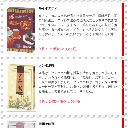
ルイボスティ
南アフリカの大自然が育んだ貴重な一品。睡眠不足、不
規則な生活、ストレス過多の現代人にピッタリの飲み物
です。午後のティータイムに、眠りに着くその前に心落
ち着かせる一杯をホットでも、もちろん冷やしても美味
しくお召し上がりいただけます。どうぞお試しくださ
い。
価格： 972円(税込 1,069円)
タンポポ茶
本品は、タンポポの根を採取し汚れを落とし水洗いしま
す。これをうすく輪切りにして乾燥し、焙煎してコーヒ
ー風に粗挽きしました。タンポポ根は、昔からタンポポ
コーヒー等と言われ、お身体の調和を考える方に適した
健康茶として愛飲されてまいりました。
価格： 1,458円(税込 1,604円)
韃靼そば茶