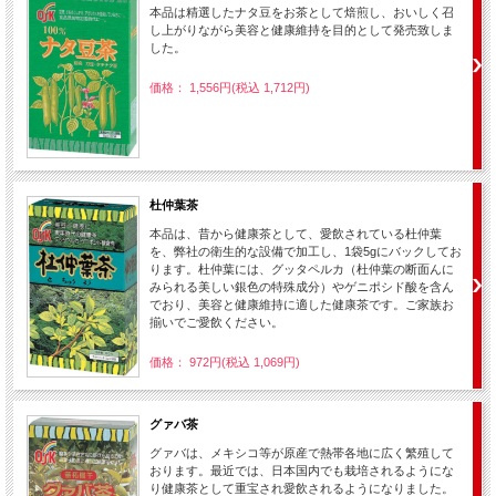
本品は精選したナタ豆をお茶として焙煎し、おいしく召
し上がりながら美容と健康維持を目的として発売致しま
した。
価格： 1,556円(税込 1,712円)
杜仲葉茶
本品は、昔から健康茶として、愛飲されている杜仲葉
を、弊社の衛生的な設備で加工し、1袋5gにバックしてお
ります。杜仲葉には、グッタペルカ（杜仲葉の断面んに
みられる美しい銀色の特殊成分）やゲニポシド酸を含ん
でおり、美容と健康維持に適した健康茶です。ご家族お
揃いでご愛飲ください。
価格： 972円(税込 1,069円)
グァバ茶
グァバは、メキシコ等が原産で熱帯各地に広く繁殖して
おります。最近では、日本国内でも栽培されるようにな
り健康茶として重宝され愛飲されるようになりました。