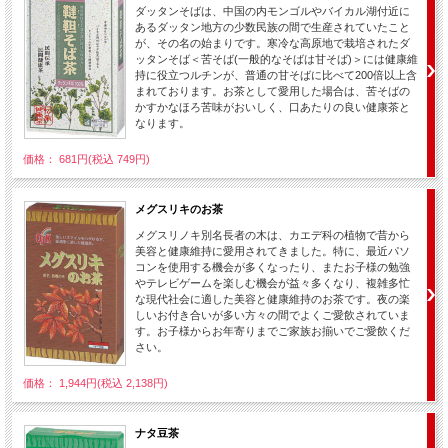
ダッタンそばは、中国の内モンゴルやバイカル湖付近に
あるダッタン地方の少数民族の間で生産されていたこと
が、その名の始まりです。寒冷な高原地で栽培されたダ
ッタンそば＜苦そば(一般的なそばは甘そば)＞には健康維
持に役立つルチンが、普通の甘そばに比べて200倍以上含
まれております。お茶として愛用した場合は、苦そばの
かすかなほろ苦味がおいしく、口あたりの良い健康茶と
なります。
価格： 681円(税込 749円)
メグスリキのお茶
メグスリノキ別名長者の木は、カエデ科の植物で昔から
美容と健康維持に愛用されてきました。特に、最近パソ
コンを使用する機会が多くなったり、またお子様の勉強
やテレビゲームを楽しむ機会が益々多くなり、複雑多忙
な現代社会に適した美容と健康維持のお茶です。夜の楽
しいお付き合いが多い方々の間でよくご愛飲されていま
す。お子様からお年寄りまでご家族お揃いでご愛飲くだ
さい。
価格： 1,944円(税込 2,138円)
ナタ豆茶