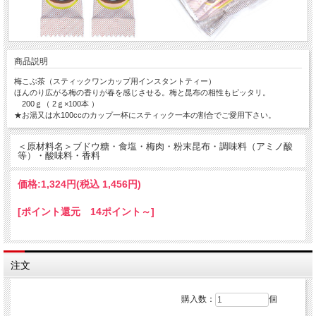
商品説明
梅こぶ茶（スティックワンカップ用インスタントティー）
ほんのり広がる梅の香りが春を感じさせる。梅と昆布の相性もピッタリ。
200ｇ（ 2ｇ×100本 ）
★お湯又は水100ccのカップ一杯にスティック一本の割合でご愛用下さい。
＜原材料名＞ブドウ糖・食塩・梅肉・粉末昆布・調味料（アミノ酸
等）・酸味料・香料
価格:
1,324円
(税込 1,456円)
[ポイント還元 14ポイント～]
注文
購入数：
個