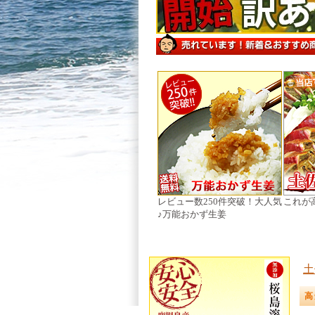
レビュー数250件突破！大人気
これが
♪万能おかず生姜
土
高