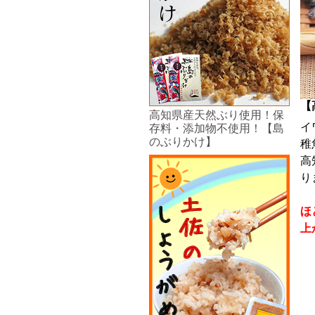
【
高知県産天然ぶり使用！保
イ
存料・添加物不使用！【島
のぶりかけ】
稚
高
り
ほ
上