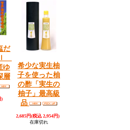
塩だ
ｍｌ
希少な実生柚
産ゆ
子を使った柚
深層
の酢「実生の
柚子」最高級
)
品
2,685円(税込 2,954円)
在庫切れ