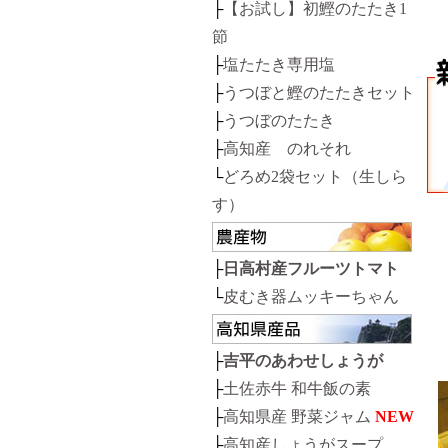
├
【お試し】初鰹のたたき1
節
├
塩たたき専用塩
├
うつぼと鰹のたたきセット
├
うつぼのたたき
├
高知産 のれそれ
└
どろめ2袋セット（生しら
す）
├
日高村産フルーツトマト
└
皮むき器ムッキーちゃん
├
吉平のあわせしょうが
├
土佐赤牛 和牛飯の素
├
高知県産 野菜ジャム
NEW
├
高知産しょうがスープ