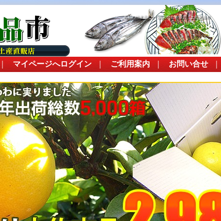
高知の特産品・かつおのたたき販売 土佐良品市
｜
マイページへログイン
｜
ご利用案内
｜
お問い合せ