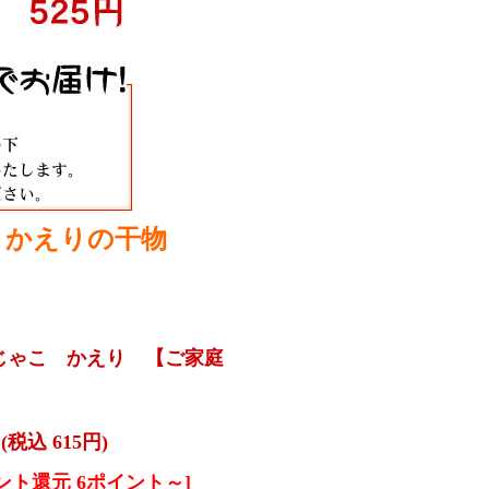
 かえりの干物
↓
じゃこ かえり 【ご家庭
円
(税込 615円)
ント還元 6ポイント～]