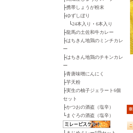
├
携帯しょうが粉末
├
ゆずしぼり
└
24本入り
・
6本入り
├
龍馬の土佐和牛カレー
├
はちきん地鶏のミンチカレ
ー
├
はちきん地鶏のチキンカレ
ー
├
青唐味噌にんにく
├
芋天粉
├
実生の柚子ジェラート6個
セット
├
かつおの酒盗（塩辛）
※
└
まぐろの酒盗（塩辛）
├
まじめミレー5袋セット