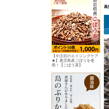
高
【今注目のエイジングケア
★】鹿児島産ごぼうを使
用！【ごぼう茶】