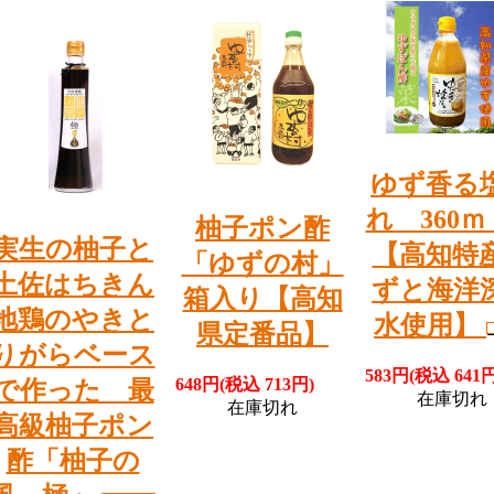
ゆず香る
れ 360
柚子ポン酢
実生の柚子と
【高知特
「ゆずの村」
土佐はちきん
ずと海洋
箱入り【高知
地鶏のやきと
水使用】
県定番品】
りがらベース
583円(税込 641円
648円(税込 713円)
で作った 最
在庫切れ
在庫切れ
高級柚子ポン
酢「柚子の