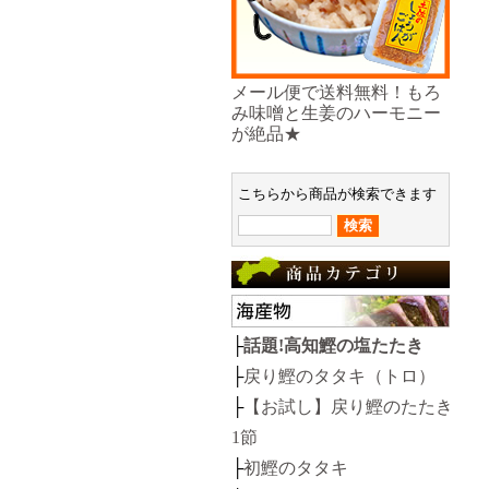
メール便で送料無料！もろ
み味噌と生姜のハーモニー
が絶品★
こちらから商品が検索できます
├
話題!高知鰹の塩たたき
├
戻り鰹のタタキ（トロ）
├
【お試し】戻り鰹のたたき
1節
├
初鰹のタタキ