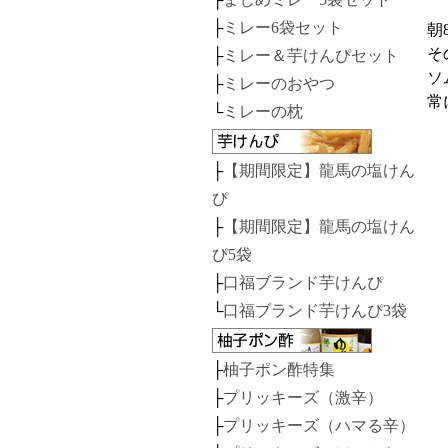
├
ミレー6袋セット
朝
そ
├
ミレー＆芋けんぴセット
ソ
├
ミレーのおやつ
常
└
ミレーの枕
├
【期間限定】龍馬の塩けん
ぴ
├
【期間限定】龍馬の塩けん
ぴ5袋
├
口福ブランド芋けんぴ
└
口福ブランド芋けんぴ3袋
├
柚子ポン酢特集
├
プリッキーズ（激辛）
├
プリッキーズ（ハマる辛）