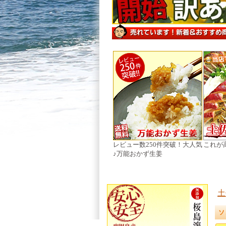
レビュー数250件突破！大人気
これが
♪万能おかず生姜
土
ソ