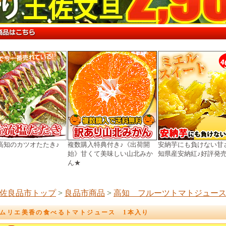
高知のカツオたたき♪
複数購入特典付き♪《出荷開
安納芋にも負けない甘
始》甘くて美味しい山北みか
知県産安納紅♪好評発
ん★
佐良品市トップ
>
良品市商品
>
高知 フルーツトマトジュー
ムリエ美香の食べるトマトジュース 1本入り