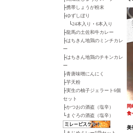
├
携帯しょうが粉末
├
ゆずしぼり
└
24本入り
・
6本入り
├
龍馬の土佐和牛カレー
├
はちきん地鶏のミンチカレ
ー
├
はちきん地鶏のチキンカレ
ー
├
青唐味噌にんにく
├
芋天粉
├
実生の柚子ジェラート6個
セット
岡
├
かつおの酒盗（塩辛）
食
└
まぐろの酒盗（塩辛）
美
├
まじめミレー5袋セット