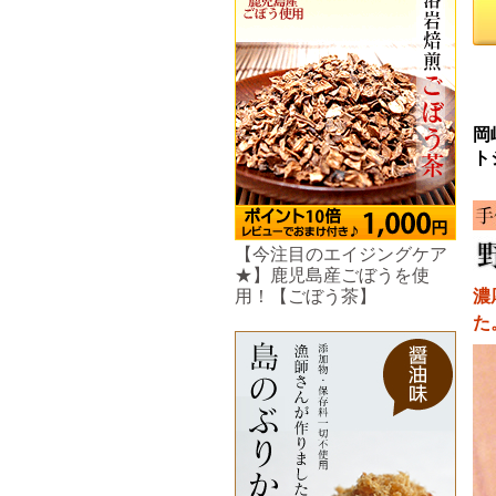
岡
ト
【今注目のエイジングケア
★】鹿児島産ごぼうを使
濃
用！【ごぼう茶】
た