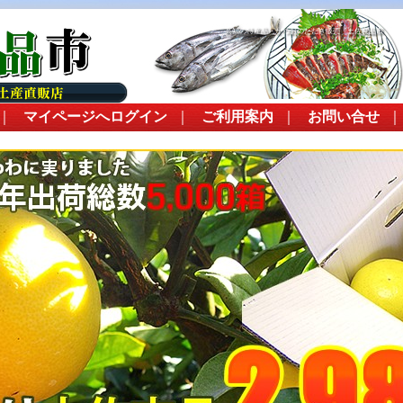
高知の特産品・かつおのたたき販売 土佐良品市
｜
マイページへログイン
｜
ご利用案内
｜
お問い合せ