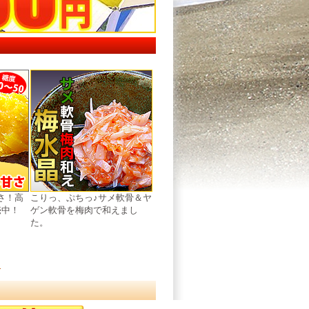
さ！高
こりっ、ぷちっ♪サメ軟骨＆ヤ
売中！
ゲン軟骨を梅肉で和えまし
た。
ス