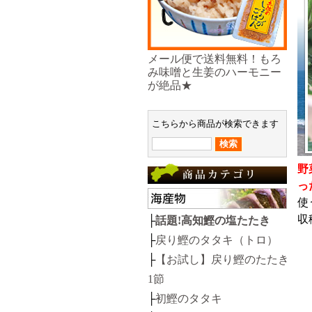
メール便で送料無料！もろ
み味噌と生姜のハーモニー
が絶品★
こちらから商品が検索できます
野
っ
使
収
├
話題!高知鰹の塩たたき
├
戻り鰹のタタキ（トロ）
├
【お試し】戻り鰹のたたき
1節
├
初鰹のタタキ