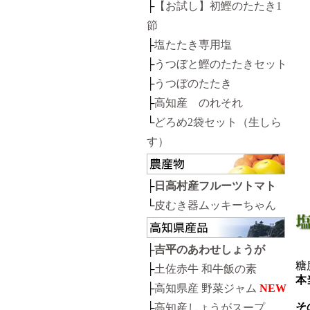
├
【お試し】初鰹のたたき1
節
├
塩たたき専用塩
├
うつぼと鰹のたたきセット
├
うつぼのたたき
├
高知産 のれそれ
└
どろめ2袋セット（生しら
す）
├
日高村産フルーツトマト
└
皮むき器ムッキーちゃん
├
吉平のあわせしょうが
糖
├
土佐赤牛 和牛飯の素
本
├
高知県産 野菜ジャム
NEW
そ
├
高知産しょうがスープ