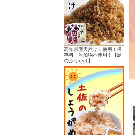
高知県産天然ぶり使用！保
存料・添加物不使用！【島
のぶりかけ】