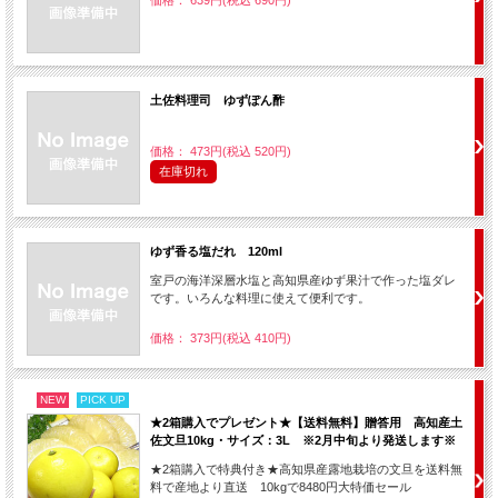
価格： 639円(税込 690円)
土佐料理司 ゆずぽん酢
価格： 473円(税込 520円)
在庫切れ
ゆず香る塩だれ 120ml
室戸の海洋深層水塩と高知県産ゆず果汁で作った塩ダレ
です。いろんな料理に使えて便利です。
価格： 373円(税込 410円)
NEW
PICK UP
★2箱購入でプレゼント★【送料無料】贈答用 高知産土
佐文旦10kg・サイズ：3L ※2月中旬より発送します※
★2箱購入で特典付き★高知県産露地栽培の文旦を送料無
料で産地より直送 10kgで8480円大特価セール