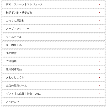
高知 フルーツトマトジュース
柚子ポン酢・柚子だれ
ごっくん馬路村
スープファクトリー
タイムセール
肉・肉加工品
北の綿雪
ご当地麺
龍馬関連商品
あわせしょうが
土佐の野菜ジャム
ギフト【お歳暮】特集 2011
とさけんぴ