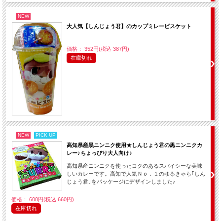
NEW
大人気【しんじょう君】のカップミレービスケット
価格： 352円(税込 387円)
在庫切れ
NEW
PICK UP
高知県産黒ニンニク使用★しんじょう君の黒ニンニクカ
レー♪ちょっぴり大人向け♪
高知県産ニンニクを使ったコクのあるスパイシーな美味
しいカレーです。高知で人気Ｎｏ．１のゆるきゃら｢しん
じょう君｣をパッケージにデザインしました♪
価格： 600円(税込 660円)
在庫切れ