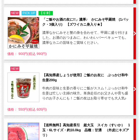
NEW
PICK UP
【冷凍】
「ご飯やお酒の友に!!」濃厚♪ かにみそ甲羅焼 (1パッ
ク・3個入り) 【ズワイカニ身入り★】
濃厚なかにみそと蟹の身を合わせて、甲羅に盛り付けま
した。お酒のおつまみに、わいわいバーベキューでも。
濃厚なカニの旨味をご賞味ください。
価格： 900円(税込 990円)
NEW
【高知県産しょうが使用】ご飯のお友に ぶっかけ和牛
生姜200g
牛肉の旨味と生姜の香りにご飯がススム！ぶっかけ和牛
生姜は忙しい主婦の味方。単身赴任のお父さんや育ち盛
りのお子さんにも！ご飯の友はお取り寄せでも大人気♪
価格： 550円(税込 605円)
【送料無料】高知産長引 超大玉 スイカ（すいか） 1
玉・6Lサイズ・約10.0kg 品種：甘湧 （外皮にキズア
リ）