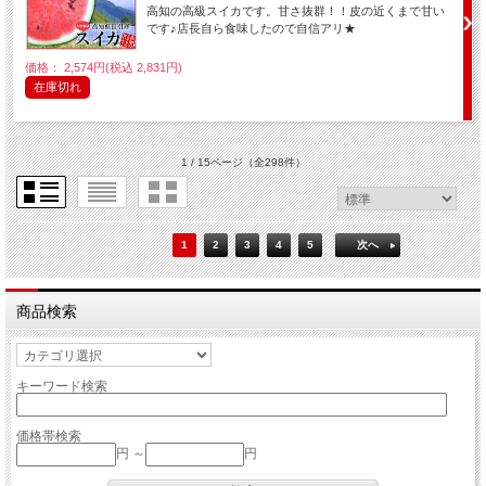
高知の高級スイカです。甘さ抜群！！皮の近くまで甘い
です♪店長自ら食味したので自信アリ★
価格： 2,574円(税込 2,831円)
在庫切れ
1 / 15ページ
（全298件）
1
2
3
4
5
次へ
商品検索
キーワード検索
価格帯検索
円 ～
円