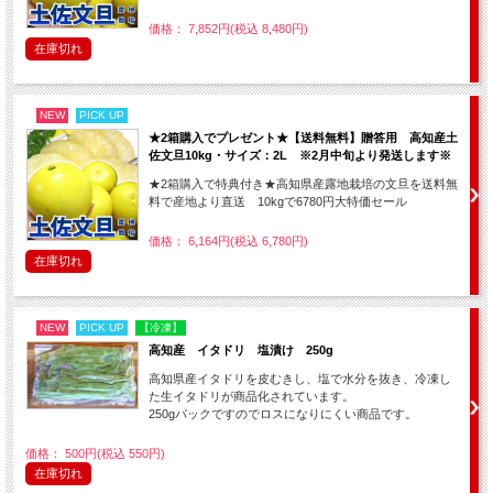
価格： 7,852円(税込 8,480円)
在庫切れ
NEW
PICK UP
★2箱購入でプレゼント★【送料無料】贈答用 高知産土
佐文旦10kg・サイズ：2L ※2月中旬より発送します※
★2箱購入で特典付き★高知県産露地栽培の文旦を送料無
料で産地より直送 10kgで6780円大特価セール
価格： 6,164円(税込 6,780円)
在庫切れ
NEW
PICK UP
【冷凍】
高知産 イタドリ 塩漬け 250g
高知県産イタドリを皮むきし、塩で水分を抜き、冷凍し
た生イタドリが商品化されています。
250gパックですのでロスになりにくい商品です。
価格： 500円(税込 550円)
在庫切れ