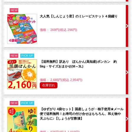
NEW
大人気【しんじょう君】のミレービスケット４袋綴り
価格： 269円(税込 296円)
NEW
PICK UP
【送料無料】訳あり ぽんかん(高知産)ポンカン 約
5kg・サイズおまかせ(M～3L)
価格： 2,685円(税込 2,954円)
在庫切れ
NEW
PICK UP
【ゆずがり 4袋セット】国産しょうが・柚子使用★メール
便で送料無料！お寿司の付け合せはもちろん、和え物や
天ぷらに♪【しょうが甘酢漬】