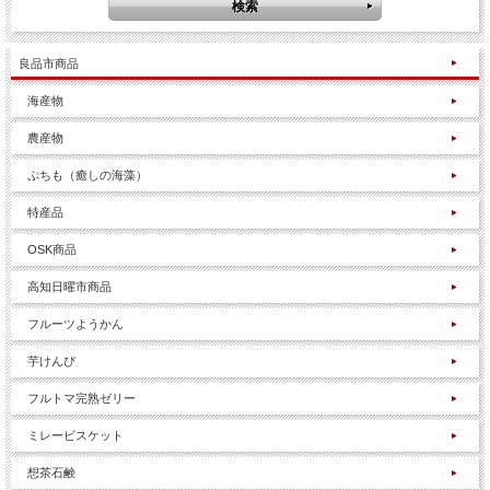
良品市商品
海産物
農産物
ぷちも（癒しの海藻）
特産品
OSK商品
高知日曜市商品
フルーツようかん
芋けんぴ
フルトマ完熟ゼリー
ミレービスケット
想茶石鹸