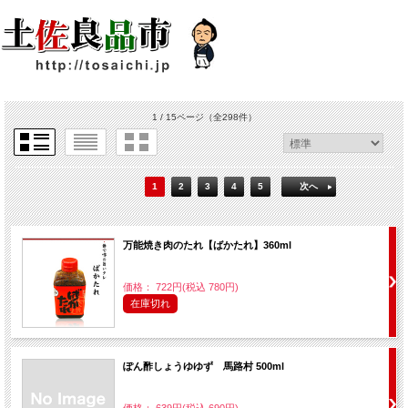
1 / 15ページ
（全298件）
1
2
3
4
5
次へ
万能焼き肉のたれ【ばかたれ】360ml
価格： 722円(税込 780円)
在庫切れ
ぽん酢しょうゆゆず 馬路村 500ml