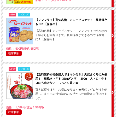
価格： 926円(税込 1,019円)
NEW
PICK UP
【ノンフライ】高知名物 ミレービスケット 長期保存
もＯＫ【保存用】
【高知名物】ミレービスケット ノンフライで小さなお
子様からお年寄りまで。長期保存ができるので保存食
に！【保存用】
価格： 500円(税込 550円)
在庫切れ
NEW
PICK UP
【送料無料＆複数購入でオマケ付き】天然まぐろのみ使
用！ 粗挽きネギトロ(ねぎとろ) 300g 大トロ・中ト
ロにも負けない、しっとり旨い★
買えば買うほど、お得になります★天然マグロだけを使
用し、まぐろの持つ味わいを活かした粗挽きに仕上げま
した
価格： 1,389円(税込 1,528円)
在庫切れ