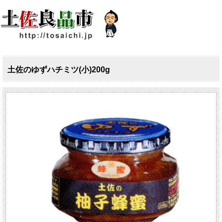
土佐のゆずハチミツ(小)200g