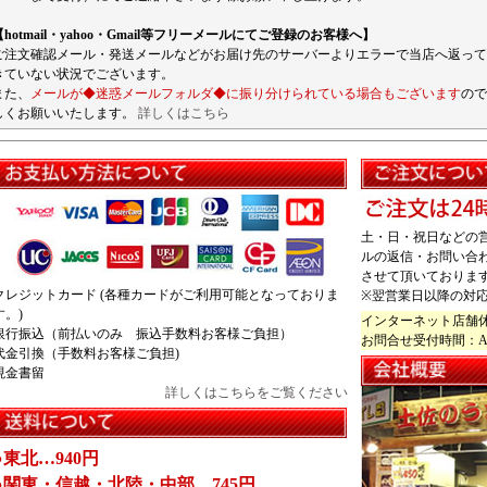
【hotmail・yahoo・Gmail等フリーメールにてご登録のお客様へ】
ご注文確認メール・発送メールなどがお届け先のサーバーよりエラーで当店へ返って
きていない状況でございます。
また、
メールが◆迷惑メールフォルダ◆に振り分けられている場合もございます
ので
しくお願いいたします。
詳しくはこちら
土・日・祝日などの
ルの返信・お問い合
させて頂いておりま
クレジットカード (各種カードがご利用可能となっておりま
※翌営業日以降の対
す。)
インターネット店舗
銀行振込（前払いのみ 振込手数料お客様ご負担）
お問合せ受付時間：AM
代金引換（手数料お客様ご負担)
現金書留
詳しくはこちらをご覧ください
●東北…940円
●関東・信越・北陸・中部…745円