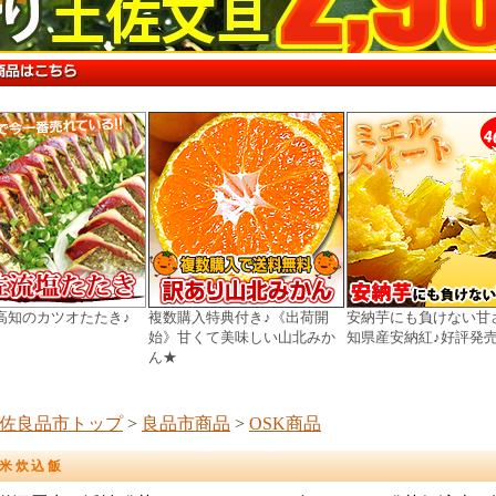
高知のカツオたたき♪
複数購入特典付き♪《出荷開
安納芋にも負けない甘
始》甘くて美味しい山北みか
知県産安納紅♪好評発
ん★
佐良品市トップ
>
良品市商品
>
OSK商品
米炊込飯