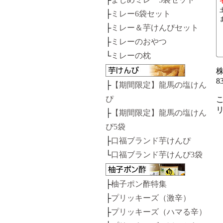
├
ミレー6袋セット
├
ミレー＆芋けんぴセット
├
ミレーのおやつ
└
ミレーの枕
株
8
├
【期間限定】龍馬の塩けん
ぴ
├
【期間限定】龍馬の塩けん
ぴ5袋
├
口福ブランド芋けんぴ
└
口福ブランド芋けんぴ3袋
├
柚子ポン酢特集
├
プリッキーズ（激辛）
├
プリッキーズ（ハマる辛）