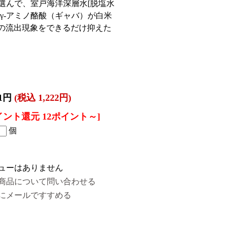
選んで、室戸海洋深層水[脱塩水
γ‐アミノ酪酸（ギャバ）が白米
の流出現象をできるだけ抑えた
11円
(税込 1,222円)
イント還元 12ポイント～]
個
ューはありません
商品について問い合わせる
にメールですすめる