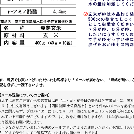
在、当店でお買い上げいただいたお客様より「メールが届かない」「連絡が無い」
記を必ずご一読下さいませ。
【メール送信についてのご案内】
当店では通常ご注文から翌営業日以内（土・日・祝祭日の場合は翌営業日）に、弊社カスタマーサ
より【ご注文有難うございます【四国健商 土佐良品市】という件名のメールを必ず
レスに関わらず、プロバイダーによってサーバー側にてセキュリティの強化等により
されている可能性がございますので、お手数をお掛け致しますが、【info@tosaichi.jp】と【ra
よう設定をお願い致します。
ご不明な点がございましたら他のメールアドレスよりご連絡いただくかお電話【088-803
17：00まで受付）にてご連絡下さいます様お願い申し上げます。