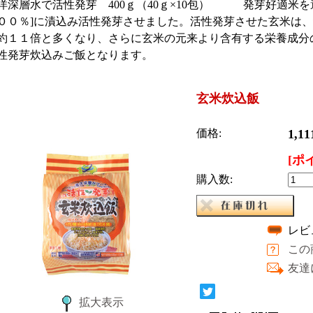
洋深層水で活性発芽 400ｇ（40ｇ×10包） 発芽好適米を
００％]に漬込み活性発芽させました。活性発芽させた玄米は、
約１１倍と多くなり、さらに玄米の元来より含有する栄養成分
性発芽炊込みご飯となります。
玄米炊込飯
価格:
1,1
[ポ
購入数:
レビ
この
友達
拡大表示