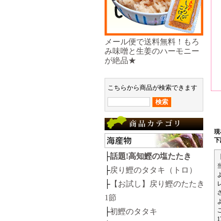
メール便で送料無料！もろ
み味噌と生姜のハーモニー
が絶品★
こちらから商品が検索できます
現
下
├
話題!高知鰹の塩たたき
├
戻り鰹のタタキ（トロ）
├
【お試し】戻り鰹のたたき
1節
├
初鰹のタタキ