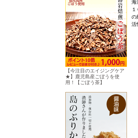
海
１
の
活
【今注目のエイジングケア
★】鹿児島産ごぼうを使
用！【ごぼう茶】