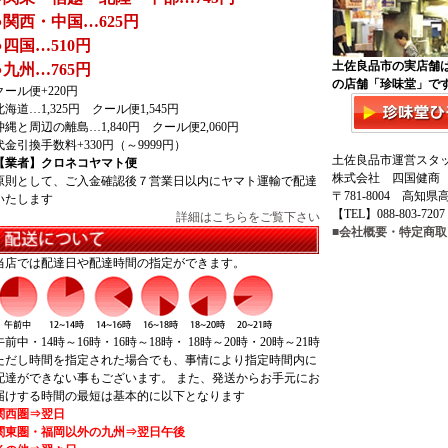
●関西・中国…625円
●四国…510円
土佐良品市の実店舗
●九州…765円
の店舗「珍味堂」で
クール便+220円
北海道…1,325円 クール便1,545円
沖縄と周辺の離島…1,840円 クール便2,060円
代金引換手数料+330円（～9999円）
土佐良品市運営スタ
【業者】クロネコヤマト便
株式会社 四国健商
原則として、ご入金確認後７営業日以内にヤマト運輸で配達
〒781-8004 高知県
いたします
【TEL】088-803-7207
詳細はこちらをご覧下さい
■会社概要・特定商
当店では配達日や配達時間の指定ができます。
午前中・14時～16時・16時～18時・ 18時～20時・20時～21時
ただし時間を指定された場合でも、事情により指定時間内に
配達ができない事もございます。 また、発送からお手元にお
届けする時間の最短は基本的に以下となります
関西圏⇒翌日
関東圏・福岡以外の九州⇒翌日午後