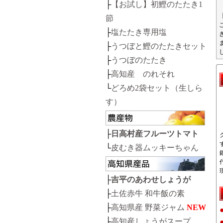
├
【お試し】初鰹のたたき1
節
├
塩たたき専用塩
├
うつぼと鰹のたたきセット
├
うつぼのたたき
├
高知産 のれそれ
└
どろめ2袋セット（生しら
す）
├
日高村産フルーツトマト
└
皮むき器ムッキーちゃん
├
吉平のあわせしょうが
├
土佐赤牛 和牛飯の素
├
高知県産 野菜ジャム
NEW
├
高知産しょうがスープ