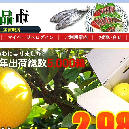
高知の特産品・かつおのたたき販売 土佐良品市
｜
マイページへログイン
｜
ご利用案内
｜
お問い合せ