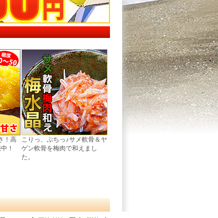
さ！高
こりっ、ぷちっ♪サメ軟骨＆ヤ
売中！
ゲン軟骨を梅肉で和えまし
た。