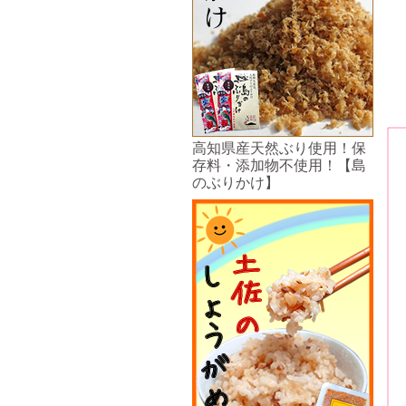
高知県産天然ぶり使用！保
存料・添加物不使用！【島
のぶりかけ】