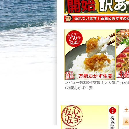
レビュー数250件突破！大人気
これが
♪万能おかず生姜
土
玄