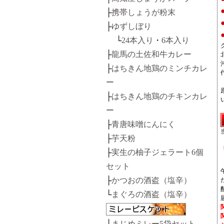
├
携帯しょうが粉末
├
ゆずしぼり
└
24本入り
・
6本入り
├
龍馬の土佐和牛カレー
├
はちきん地鶏のミンチカレ
ー
├
はちきん地鶏のチキンカレ
ー
├
青唐味噌にんにく
├
芋天粉
├
実生の柚子ジェラート6個
セット
├
かつおの酒盗（塩辛）
└
まぐろの酒盗（塩辛）
├
まじめミレー5袋セット